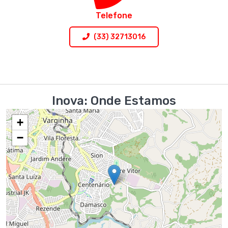
TELEFONE
Telefone
LIGAR AGORA
(33) 32713016
Inova: Onde Estamos
+
−